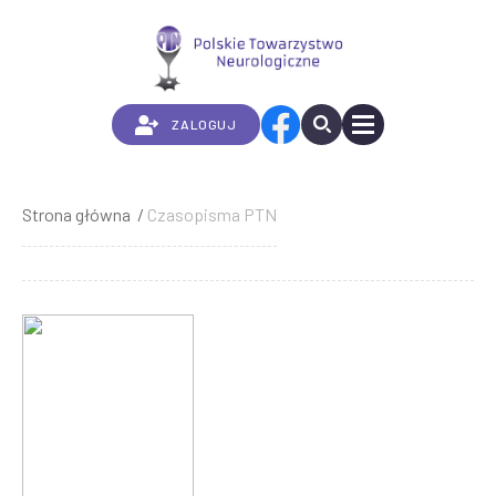
Przejdź
do
treści
ZALOGUJ
Strona główna
Czasopisma PTN
Ścieżka
nawigacyjna