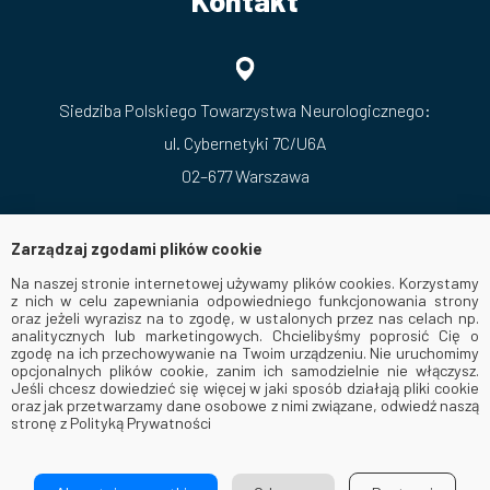
Kontakt
Siedziba Polskiego Towarzystwa Neurologicznego:
ul. Cybernetyki 7C/U6A
02–677 Warszawa
Zarządzaj zgodami plików cookie
Na naszej stronie internetowej używamy plików cookies. Korzystamy
z nich w celu zapewniania odpowiedniego funkcjonowania strony
oraz jeżeli wyrazisz na to zgodę, w ustalonych przez nas celach np.
analitycznych lub marketingowych. Chcielibyśmy poprosić Cię o
zgodę na ich przechowywanie na Twoim urządzeniu. Nie uruchomimy
opcjonalnych plików cookie, zanim ich samodzielnie nie włączysz.
Jeśli chcesz dowiedzieć się więcej w jaki sposób działają pliki cookie
oraz jak przetwarzamy dane osobowe z nimi związane, odwiedź naszą
stronę z Polityką Prywatności
© 2026 Via Medica. All Rights Reserved