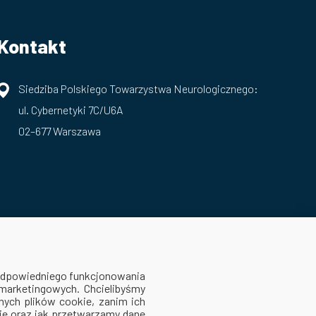
Kontakt
Siedziba Polskiego Towarzystwa Neurologicznego:
ul. Cybernetyki 7C/U6A
02–677 Warszawa
 odpowiedniego funkcjonowania
 marketingowych. Chcielibyśmy
ych plików cookie, zanim ich
kie oraz jak przetwarzamy dane