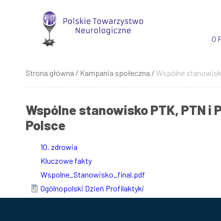
Przejdź
do
treści
O 
Strona główna
Kampania społeczna
Wspólne stanowisko
Ścieżka
nawigacyjna
Wspólne stanowisko PTK, PTN i 
Polsce
10. zdrowia
Kluczowe fakty
Wspolne_Stanowisko_final.pdf
Ogólnopolski Dzień Profilaktyki