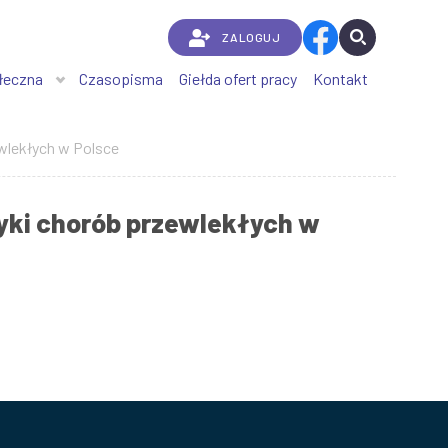
ZALOGUJ
łeczna
Czasopisma
Giełda ofert pracy
Kontakt
wlekłych w Polsce
yki chorób przewlekłych w