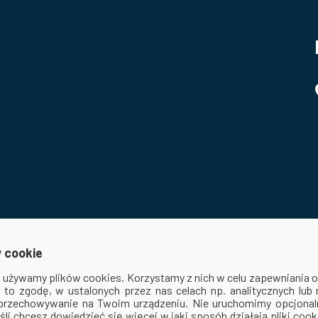
 cookie
ej używamy plików cookies. Korzystamy z nich w celu zapewniania
na to zgodę, w ustalonych przez nas celach np. analitycznych lub
 przechowywanie na Twoim urządzeniu. Nie uruchomimy opcjonaln
śli chcesz dowiedzieć się więcej w jaki sposób działają pliki coo