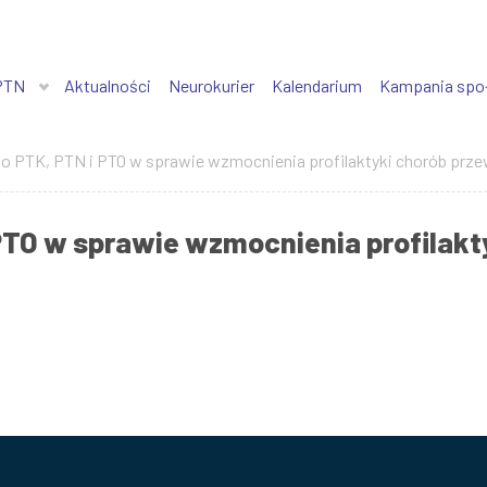
PTN
Aktualności
Neurokurier
Kalendarium
Kampania spo
 PTK, PTN i PTO w sprawie wzmocnienia profilaktyki chorób prze
PTO w sprawie wzmocnienia profilakt