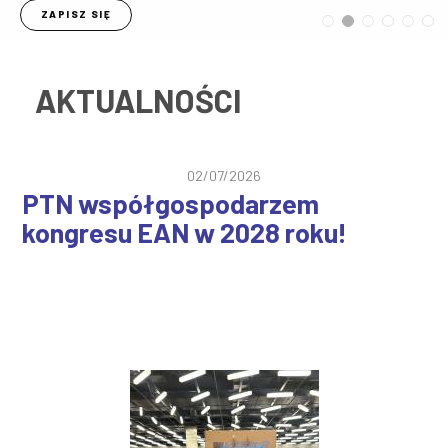
ZAPISZ SIĘ
WIĘCEJ
AKTUALNOŚCI
02/07/2026
PTN współgospodarzem
kongresu EAN w 2028 roku!