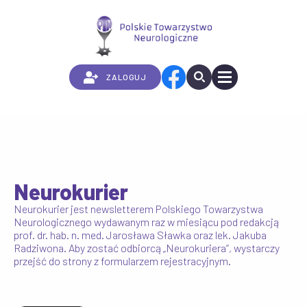
Przejdź
do
treści
ZALOGUJ
Neurokurier
Neuroedu.pl
Neurokurier jest newsletterem Polskiego Towarzystwa
Neurologicznego wydawanym raz w miesiącu pod redakcją
Serwis edukacyjny Polskiego Towarzystwa Neurologicznego,
prof. dr. hab. n. med. Jarosława Sławka oraz lek. Jakuba
którego głównym zadaniem jest prowadzenie działalności
Radziwona. Aby zostać odbiorcą „Neurokuriera”, wystarczy
edukacyjnej kierowanej zarówno do lekarzy, jak i pacjentów.
przejść do strony z formularzem rejestracyjnym.