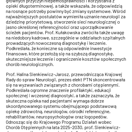
głównych przyczyn niepełnosprawności i korzystania z
opieki długoterminowej, a także wskazała, że odpowiedzią
na rosnące potrzeby powinny być zmiany systemowe. Wśród
najważniejszych postulatów wymieniła uznanie neurologii za
dziedzinę priorytetową, stworzenie sieci neurologicznej o
jasno określonej referencyjności oraz uporządkowanie
ścieżek pacjentów. Prof. Kułakowska zwróciła także uwagę
na niedobory kadrowe, szczególnie w oddziałach szpitalnych
prowadzących nowoczesną diagnostykę i leczenie.
Podkreślała, że konieczne są odpowiednie inwestycje
finansowe, które przełożą się na szybszą diagnostykę,
skuteczniejsze leczenie i ograniczenie kosztów społecznych
chorób neurologicznych.
Prof. Halina Sienkiewicz-Jarosz, przewodnicząca Krajowej
Rady do spraw Neurologii, prezes elekt PTN skoncentrowała
się na wyzwaniach związanych z chorobami otępiennymi.
Podkreślała ogromne znaczenie profilaktyki, edukacji
społecznej i wczesnej diagnostyki, a także zaznaczyła, że
skuteczna opieka nad pacjentami wymaga dobrze
skoordynowanego systemu obejmującego podstawową
opiekę zdrowotną, neurologów, ośrodki referencyjne,
rehabilitantów, neuropsychologów oraz logopedów.
Odnosząc się do Krajowego Programu Działań wobec
Chorób Otępiennych na lata 2025–2030, prof. Sienkiewicz-