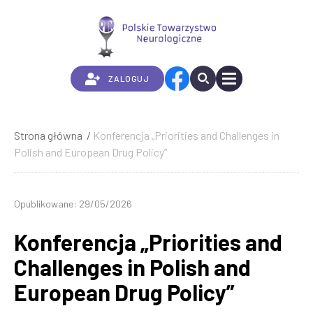
Przejdź
do
treści
ZALOGUJ
Strona główna
Konferencja „Priorities and Challenges in
Ścieżka
Polish and European Drug Policy”
nawigacyjna
Opublikowane: 29/05/2026
Konferencja „Priorities and
Challenges in Polish and
European Drug Policy”