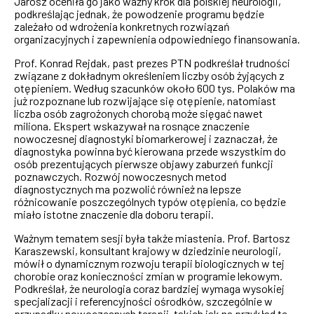
Jarosz oceniła go jako ważny krok dla polskiej neurologii,
podkreślając jednak, że powodzenie programu będzie
zależało od wdrożenia konkretnych rozwiązań
organizacyjnych i zapewnienia odpowiedniego finansowania.
Prof. Konrad Rejdak, past prezes PTN podkreślał trudności
związane z dokładnym określeniem liczby osób żyjących z
otępieniem. Według szacunków około 600 tys. Polaków ma
już rozpoznane lub rozwijające się otępienie, natomiast
liczba osób zagrożonych chorobą może sięgać nawet
miliona. Ekspert wskazywał na rosnące znaczenie
nowoczesnej diagnostyki biomarkerowej i zaznaczał, że
diagnostyka powinna być kierowana przede wszystkim do
osób prezentujących pierwsze objawy zaburzeń funkcji
poznawczych. Rozwój nowoczesnych metod
diagnostycznych ma pozwolić również na lepsze
różnicowanie poszczególnych typów otępienia, co będzie
miało istotne znaczenie dla doboru terapii.
Ważnym tematem sesji była także miastenia. Prof. Bartosz
Karaszewski, konsultant krajowy w dziedzinie neurologii,
mówił o dynamicznym rozwoju terapii biologicznych w tej
chorobie oraz konieczności zmian w programie lekowym.
Podkreślał, że neurologia coraz bardziej wymaga wysokiej
specjalizacji i referencyjności ośrodków, szczególnie w
przypadku nowoczesnych terapii, takich jak na przykład te