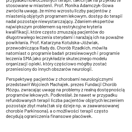
stosowane w miastenii. Prof. Monika Adamczyk-Sowa
zwróciła uwagę, że mimo wzrostu liczby pacjentów z
miastenią objętych programem lekowym, dostęp do terapii
nadal pozostaje niewystarczający. Zdaniem ekspertów
największym problemem są restrykcyjne kryteria
kwalifikacji, które często zmuszają pacjentów do
długotrwałego leczenia sterydami i narażają ich na poważne
powikłania. Prof. Katarzyna Kotulska-Jóźwiak,
przewodnicząca Rady ds. Chorób Rzadkich, mówiła
natomiast o programie badań przesiewowych i programie
leczenia SMA jako przykładzie skutecznego modelu
organizacji opieki, który częściowo mógłby zostać
przeniesiony do innych obszarów neurologii.
Perspektywę pacjentów z chorobami neurologicznymi
przedstawił Wojciech Machajek, prezes Fundacji Chorób
Mózgu, zwracając uwagę na problemy z realną dostępnością
programów lekowych. Podkreślał, że nawet w przypadku
refundowanych terapii liczba pacjentów objętych leczeniem
pozostaje zbyt mała (tak się dzieje np. w zaawansowanej
chorobie Parkinsona), a o możliwości terapii często
decydują ograniczenia finansowe placówek.