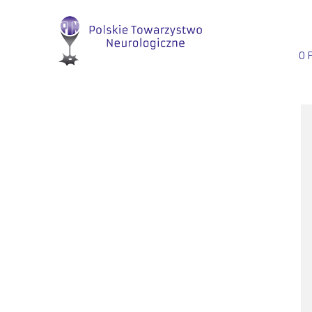
Przejdź
do
treści
O 